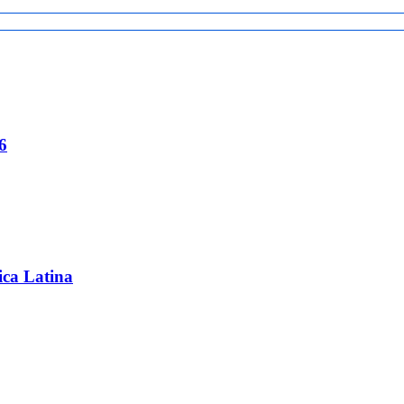
6
ica Latina