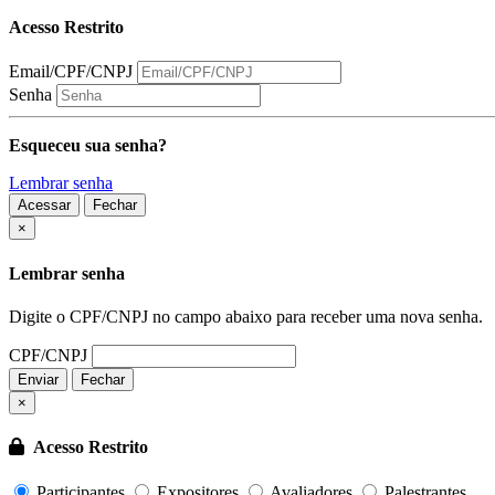
Acesso Restrito
Email/CPF/CNPJ
Senha
Esqueceu sua senha?
Lembrar senha
Acessar
Fechar
Fechar
×
Lembrar senha
Digite o CPF/CNPJ no campo abaixo para receber uma nova senha.
CPF/CNPJ
Enviar
Fechar
×
Acesso Restrito
Participantes
Expositores
Avaliadores
Palestrantes