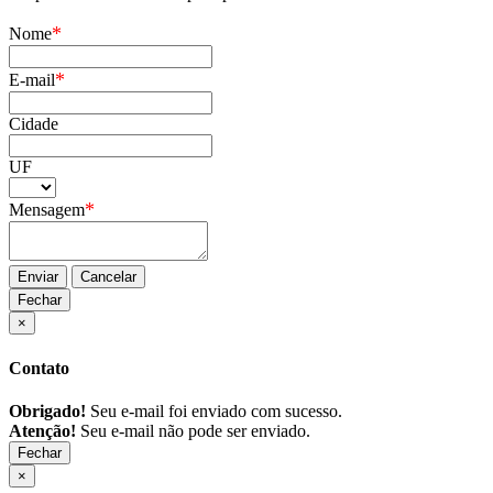
*
Nome
*
E-mail
Cidade
UF
*
Mensagem
Enviar
Cancelar
Fechar
×
Contato
Obrigado!
Seu e-mail foi enviado com sucesso.
Atenção!
Seu e-mail não pode ser enviado.
Fechar
×